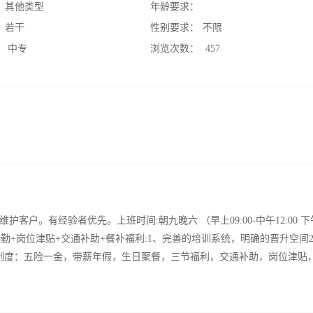
：
其他类型
年龄要求：
：
若干
性别要求：
不限
：
中专
浏览次数：
457
。有经验者优先。上班时间:朝九晚六 （早上09:00-中午12:00 下午1
+全勤+岗位津贴+交通补助+餐补福利:1、完善的培训系统，明确的晋升空间
制度：五险一金，带薪年假，生日聚餐，三节福利，交通补助，岗位津贴