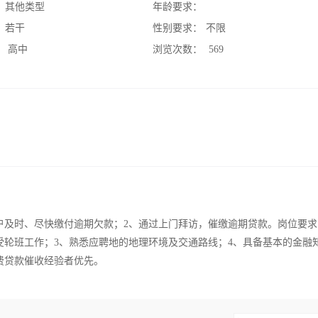
：
其他类型
年龄要求：
：
若干
性别要求：
不限
：
高中
浏览次数：
569
户及时、尽快缴付逾期欠款；2、通过上门拜访，催缴逾期贷款。岗位要求
受轮班工作；3、熟悉应聘地的地理环境及交通路线；4、具备基本的金融
费贷款催收经验者优先。