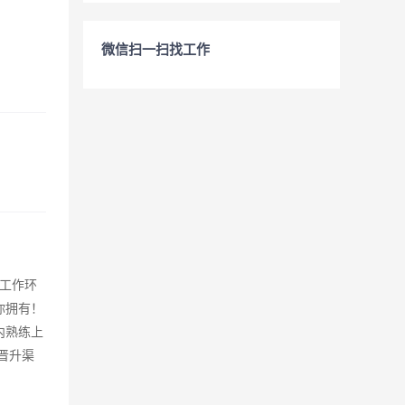
微信扫一扫找工作
的工作环
你拥有！
内熟练上
晋升渠