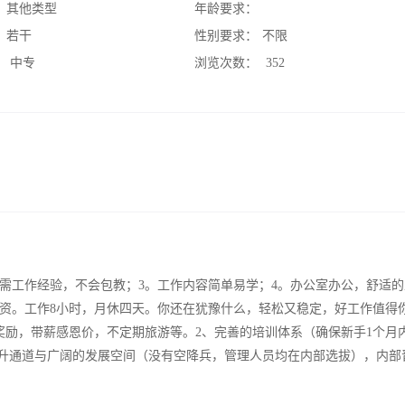
：
其他类型
年龄要求：
：
若干
性别要求：
不限
：
中专
浏览次数：
352
无需工作经验，不会包教；3。工作内容简单易学；4。办公室办公，舒适
基本薪资。工作8小时，月休四天。你还在犹豫什么，轻松又稳定，好工作值得
奖励，带薪感恩价，不定期旅游等。2、完善的培训体系（确保新手1个月
晋升通道与广阔的发展空间（没有空降兵，管理人员均在内部选拔），内部