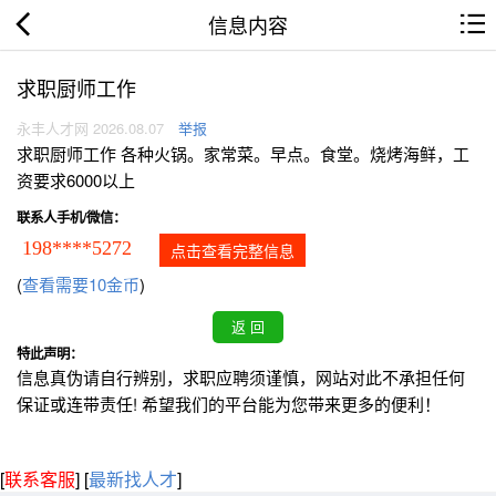
信息内容
求职厨师工作
永丰人才网 2026.08.07
举报
求职厨师工作 各种火锅。家常菜。早点。食堂。烧烤海鲜，工
资要求6000以上
联系人手机/微信：
198****5272
点击查看完整信息
(
查看需要10金币
)
特此声明：
信息真伪请自行辨别，求职应聘须谨慎，网站对此不承担任何
保证或连带责任! 希望我们的平台能为您带来更多的便利！
[
联系客服
]
[
最新找人才
]